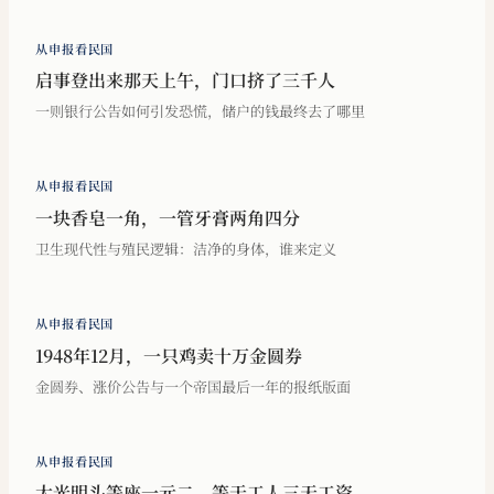
从申报看民国
启事登出来那天上午，门口挤了三千人
一则银行公告如何引发恐慌，储户的钱最终去了哪里
从申报看民国
一块香皂一角，一管牙膏两角四分
卫生现代性与殖民逻辑：洁净的身体，谁来定义
从申报看民国
1948年12月，一只鸡卖十万金圆券
金圆券、涨价公告与一个帝国最后一年的报纸版面
从申报看民国
大光明头等座一元二，等于工人三天工资