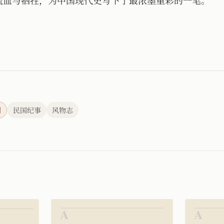
刊
民国纪事
风物志