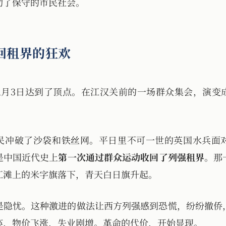
动了保守的市民社会。
回租界的狂欢
年1月3日达到了顶点。在江汉关前的一场群众集会，演
民冲破了沙袋和铁丝网。平日里不可一世的英国水兵面
是中国近代史上
第一次通过群众运动收回了列强租界
。那
江滩上的米字旗落下，青天白日旗升起。
是隐忧。这种激进的做法让西方列强感到恐慌，纷纷撤侨
痪，物价飞涨，失业剧增。革命的代价，开始显现。