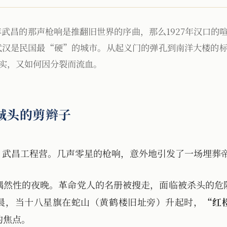
1年武昌的那声枪响是推翻旧世界的序曲，那么1927年汉口
武汉是民国最“硬”的城市。从起义门的弹孔到南洋大楼的
实，又如何因分裂而流血。
城头的剪辫子
0日夜，武昌工程营。几声零星的枪响，意外地引发了一场埋葬
偶然性的夜晚。革命党人的名册被搜走，面临被杀头的危
晨，当十八星旗在蛇山（黄鹤楼旧址旁）升起时，
“红
的焦点。