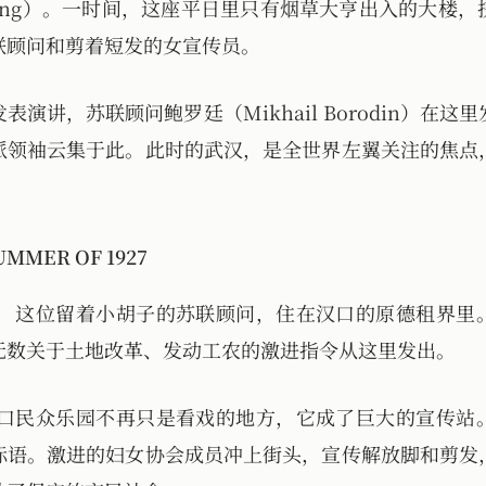
uilding）。一时间，这座平日里只有烟草大亨出入的大
联顾问和剪着短发的女宣传员。
表演讲，苏联顾问鲍罗廷（Mikhail Borodin）在
派领袖云集于此。此时的武汉，是全世界左翼关注的焦点
UMMER OF 1927
：
这位留着小胡子的苏联顾问，住在汉口的原德租界里
无数关于土地改革、发动工农的激进指令从这里发出。
口民众乐园不再只是看戏的地方，它成了巨大的宣传站
标语。激进的妇女协会成员冲上街头，宣传解放脚和剪发