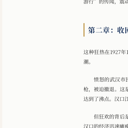
游行”的传闻，震
第二章：收
这种狂热在1927
潮。
愤怒的武汉市
枪，被迫撤退。这
达到了沸点。汉口
但狂欢的背后
汉口的经济迅速瘫