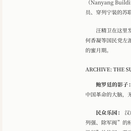
（Nanyang B
员、穿列宁装的苏
汪精卫在这里发
何香凝等国民党左
的蜜月期。
ARCHIVE: THE S
鲍罗廷的影子
中国革命的大脑，
民众乐园：
汉
列强、除军阀”的