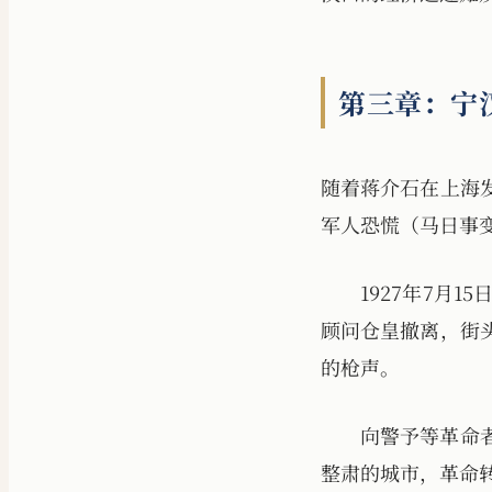
第三章：宁
随着蒋介石在上海
军人恐慌（马日事
1927年7月
顾问仓皇撤离，街
的枪声。
向警予等革命
整肃的城市，革命