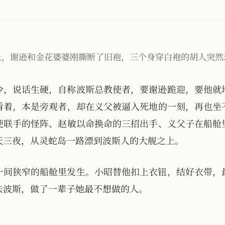
上，谢逊和金花婆婆刚撕断了旧袍，三个身穿白袍的胡人突然
令，说话生硬，自称波斯总教使者，要谢逊跪迎，要他就
看着，本是旁观者，却在义父被逼入死地的一刻，再也坐
使联手的怪阵、赵敏以命换命的三招出手、义父子在船舱
天三夜，从灵蛇岛一路漂到波斯人的大舰之上。
一间狭窄的船舱里发生。小昭替他扣上衣钮，结好衣带，
去波斯，做了一辈子她最不想做的人。