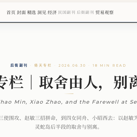
首页
封面
精选
洞见
经济
贸易观察
民国副刊
后街副刊
后街副刊
·
倚天专栏 · 2026.06.30 · 18 MIN READ
专栏｜取舍由人，别
hao Min, Xiao Zhao, and the Farewell at S
三使围攻、赵敏三招拼命，到四女同舟、小昭西去：以赵敏
灵蛇岛后半段的取舍与别离。