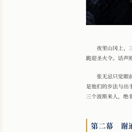
夜里山冈上，
跪迎圣火令。话声
张无忌只觉眼
是他们的步法与出
三个波斯来人，绝
第二幕 谢