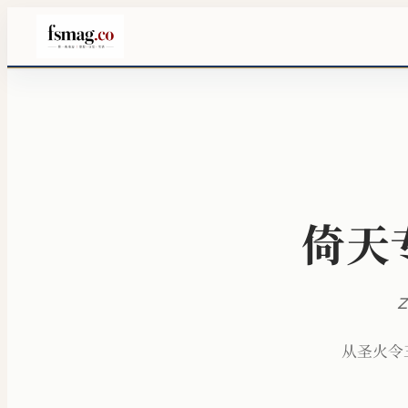
倚天
Z
从圣火令