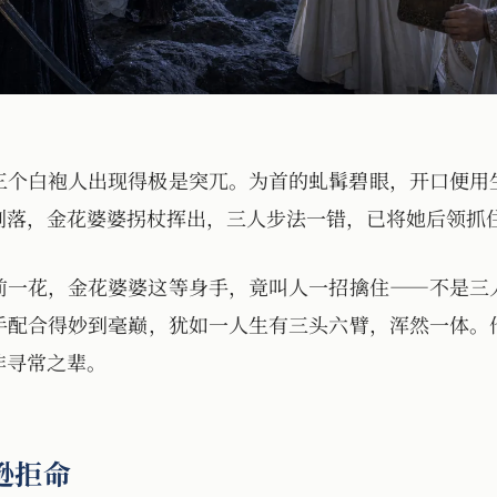
三个白袍人出现得极是突兀。为首的虬髯碧眼，开口便用
刚落，金花婆婆拐杖挥出，三人步法一错，已将她后领抓
前一花，金花婆婆这等身手，竟叫人一招擒住——不是三
手配合得妙到毫巅，犹如一人生有三头六臂，浑然一体。
非寻常之辈。
逊拒命