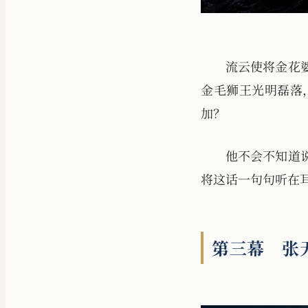
流云使将金花
金毛狮王光明磊落
加？
他不会不知道
将这话一句句听在
第三幕 张