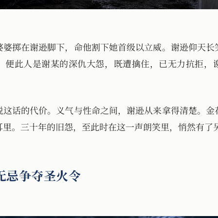
婆婆掷在谢逊脚下，命他割下她首级以立威。谢逊仰天长
，便此人是谢某的深仇大怨，既遭擒住，已无力抗拒，
说这话的代价。义气与性命之间，谢逊从来拿得清楚。金
耳里。三十年的旧怨，至此时在这一声朗笑里，悄然有了
无忌争夺圣火令