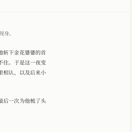
现身。
地斩下金花婆婆的首
不住。于是这一夜变
里相认，以及后来小
最后一次为他梳了头