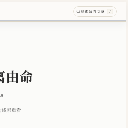
搜索站内文章
/
离由命
ea
为线索重看