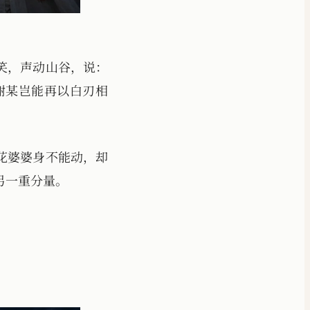
笑，声动山谷，说：
谢某岂能再以白刃相
花婆婆身不能动，却
另一重分量。