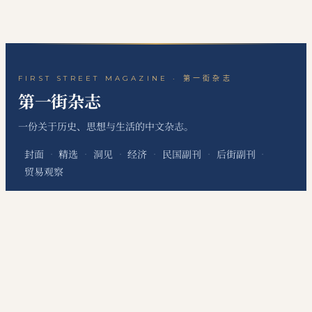
FIRST STREET MAGAZINE · 第一街杂志
第一街杂志
一份关于历史、思想与生活的中文杂志。
封面
精选
洞见
经济
民国副刊
后街副刊
·
·
·
·
·
·
贸易观察
关于本刊
站点地图
RSS 订阅
联系编辑
·
·
·
本网站为个人非经营性网站，主要用于发布个人学习笔记、读书心得、历史文化评
论、国际经贸观察和资料整理内容，不代表任何机构、组织、政治团体或利益集团
立场，不提供有偿信息服务，不涉及新闻采编发布、在线交易、会员收费等经营性
服务。