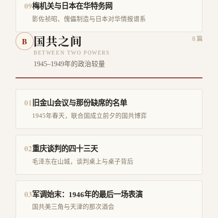
09
梅机关与日本在华特务网
影佐祯昭、傀儡制造与日本对华情报谱系
国共之间
B
8
篇
BETWEEN TWO POWERS
1945–1949年的政治较量
01
旧金山会议与那份缺席的名单
1945年春天，联合国成立前夕的国共博弈
02
重庆谈判的四十三天
毛泽东在山城，谈判桌上与桌子背后
03
军调始末：1946年的最后一场表演
国共美三角与天津的那次酒会