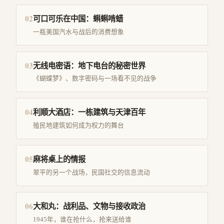
02
可口可乐在中国：蝌蝌啃蜡
一瓶美国汽水与战后的消费想象
03
无线电密语：地下电台的秘密世界
《蝴蝶梦》、数字密码与一场看不见的战争
04
利顺大酒店：一栋建筑与天津百年
殖民地建筑如何成为权力的舞台
05
麻将桌上的情报
翠平的另一个战场，民国社交的信息流动
06
大和丸：战利品、文物与接收政治
1945年，谁在抢什么，抢来送给谁