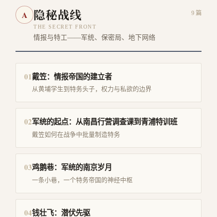
隐秘战线
A
9
篇
THE SECRET FRONT
情报与特工——军统、保密局、地下网络
01
戴笠：情报帝国的建立者
从黄埔学生到特务头子，权力与私欲的边界
02
军统的起点：从南昌行营调查课到青浦特训班
戴笠如何在战争中批量制造特务
03
鸡鹅巷：军统的南京岁月
一条小巷，一个特务帝国的神经中枢
04
钱壮飞：潜伏先驱