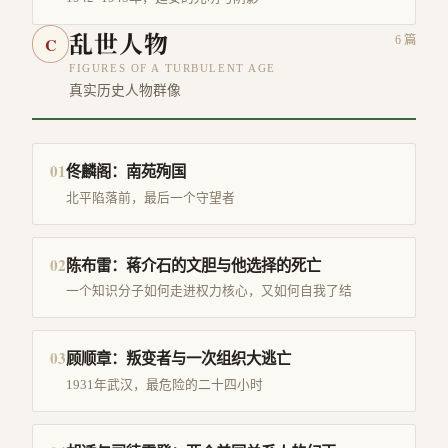
乱世人物
C
6
篇
FIGURES OF A TURBULENT AGE
真实历史人物群像
01
佟麟阁：南苑殉国
北平陷落前，最后一个守望者
02
陈布雷：蒋介石的文胆与他选择的死亡
一个知识分子如何走进权力核心，又如何自我了结
03
顾顺章：叛变者与一次组织大逃亡
1931年武汉，最危险的二十四小时