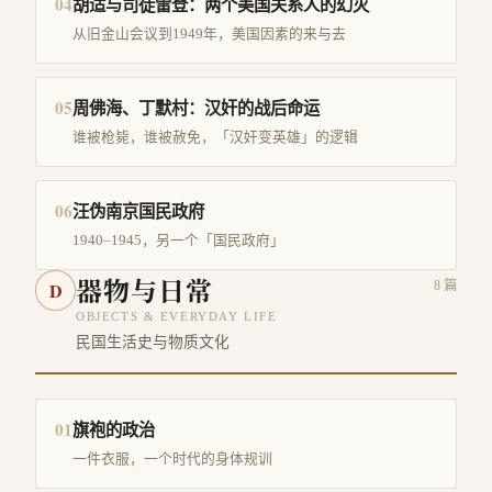
04
胡适与司徒雷登：两个美国关系人的幻灭
从旧金山会议到1949年，美国因素的来与去
05
周佛海、丁默村：汉奸的战后命运
谁被枪毙，谁被赦免，「汉奸变英雄」的逻辑
06
汪伪南京国民政府
1940–1945，另一个「国民政府」
器物与日常
D
8
篇
OBJECTS & EVERYDAY LIFE
民国生活史与物质文化
01
旗袍的政治
一件衣服，一个时代的身体规训