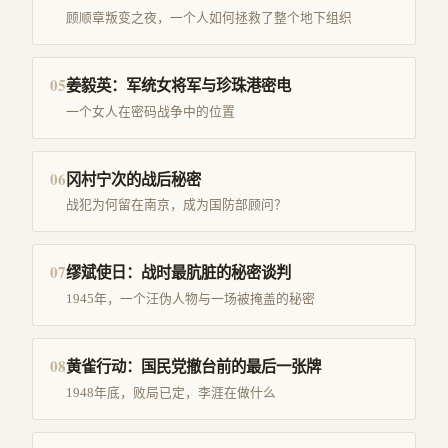
顾顺章叛变之夜，一个人如何拯救了整个地下组织
05
姜毅英：军统女将军与珍珠港密电
一个女人在密码战争中的位置
06
冈村宁次的战后秘密
战犯为何留在南京，成为国防部顾问？
07
缪斌使日：战时最肮脏的秘密谈判
1945年，一个汪伪人物与一场被掩盖的秘密
08
黄雀行动：国民党撤台前的最后一张牌
1948年底，败局已定，李涯在做什么