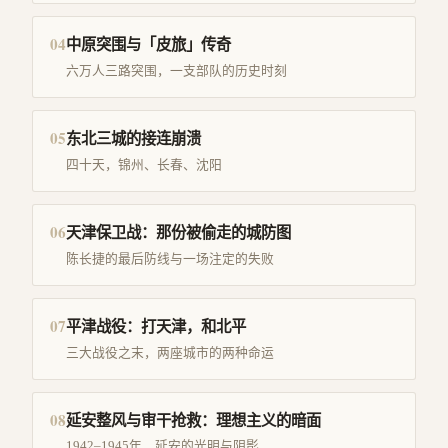
04
中原突围与「皮旅」传奇
六万人三路突围，一支部队的历史时刻
05
东北三城的接连崩溃
四十天，锦州、长春、沈阳
06
天津保卫战：那份被偷走的城防图
陈长捷的最后防线与一场注定的失败
07
平津战役：打天津，和北平
三大战役之末，两座城市的两种命运
08
延安整风与审干抢救：理想主义的暗面
1942–1945年，延安的光明与阴影