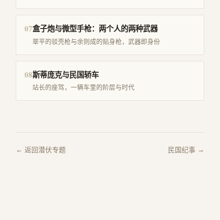
07
盒子炮与微型手枪：两个人的两种武器
翠平的驳壳枪与余则成的贴身枪，武器即身份
08
斯蒂庞克与民国轿车
站长的座驾，一辆车里的阶层与时代
← 返回潜伏专题
民国纪事 →